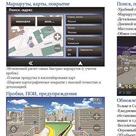
Маршруты, карты, покрытие
Поиск, 
-Удобный 
-Маршрутн
-Детальные
-Дневной и
-Местополо
-Обмен со
-Мгновенный расчет самых быстрых маршрутов (с учетом
пробок)
-Плавная прокрутка и масштабирование карт
-Широкое картографическое покрытие с высокой точностью и
детализацией
Пробки, ПОИ, предупреждения
Обновле
Только в С
-Ежедневн
обстановки
знаках и т.д
-Бесплатны
-Огромный 
-3D объект