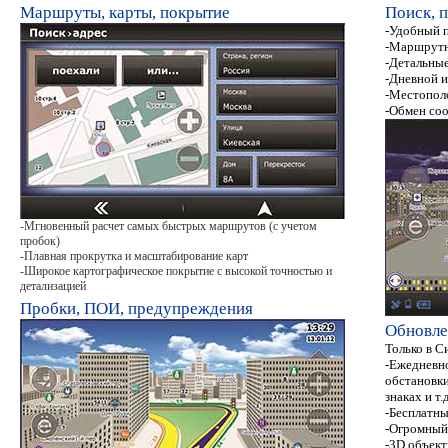
Маршруты, карты, покрытие
Поиск, 
-Удобный 
-Маршрутн
-Детальные
-Дневной и
-Местополо
-Обмен со
-Мгновенный расчет самых быстрых маршрутов (с учетом
пробок)
-Плавная прокрутка и масштабирование карт
-Широкое картографическое покрытие с высокой точностью и
детализацией
Пробки, ПОИ, предупреждения
Обновле
Только в С
-Ежедневн
обстановки
знаках и т.д
-Бесплатны
-Огромный 
-3D объект