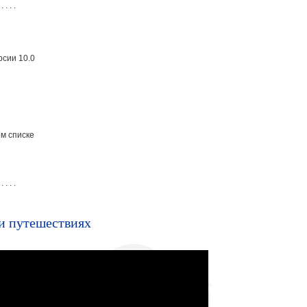
 . . . .
сии 10.0
ом списке
 . . . .
и путешествиях