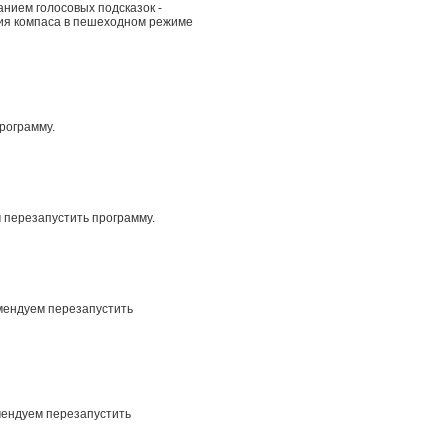
анием голосовых подсказок -
ния компаса в пешеходном режиме
рограмму.
 перезапустить программу.
мендуем перезапустить
омендуем перезапустить