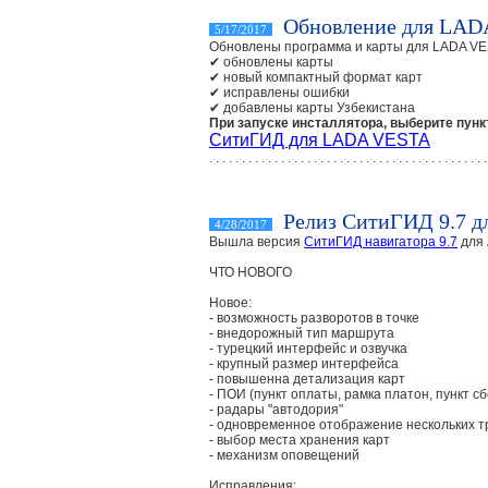
Обновление для LAD
5/17/2017
Обновлены программа и карты для LADA V
✔ обновлены карты
✔ новый компактный формат карт
✔ исправлены ошибки
✔ добавлены карты Узбекистана
При запуске инсталлятора, выберите п
СитиГИД для LADA VESTA
. . . . . . . . . . . . . . . . . . . . . . . . . . . . . . . . . . . . . . . . . . .
Релиз СитиГИД 9.7 дл
4/28/2017
Вышла версия
СитиГИД навигатора 9.7
для 
ЧТО НОВОГО
Новое:
- возможность разворотов в точке
- внедорожный тип маршрута
- турецкий интерфейс и озвучка
- крупный размер интерфейса
- повышенна детализация карт
- ПОИ (пункт оплаты, рамка платон, пункт с
- радары "автодория"
- одновременное отображение нескольких т
- выбор места хранения карт
- механизм оповещений
Исправления: